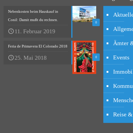
Nebenkosten beim Hauskauf in
Aktuell
Conil: Damit mußt du rechnen.
0
Allgeme
11. Februar 2019
Ämter 
Feria de Primavera El Colorado 2018
Events
25. Mai 2018
0
Immobi
Kommun
Mensche
Reise &