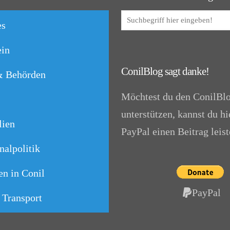
es
in
ConilBlog sagt danke!
& Behörden
Möchtest du den ConilBl
unterstützen, kannst du hi
lien
PayPal einen Beitrag leist
alpolitik
n in Conil
PayPal
 Transport