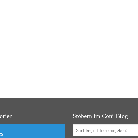
orien
Stöbern im ConilBlog
es