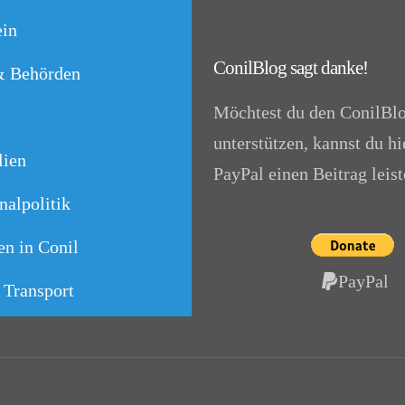
in
ConilBlog sagt danke!
& Behörden
Möchtest du den ConilBl
unterstützen, kannst du hi
lien
PayPal einen Beitrag leist
alpolitik
n in Conil
PayPal
 Transport