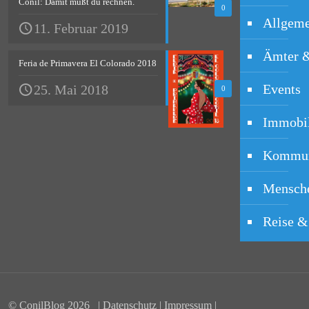
Conil: Damit mußt du rechnen.
0
Allgeme
11. Februar 2019
Ämter 
Feria de Primavera El Colorado 2018
Events
25. Mai 2018
0
Immobi
Kommun
Mensche
Reise &
© ConilBlog
2026 |
Datenschutz
|
Impressum
|