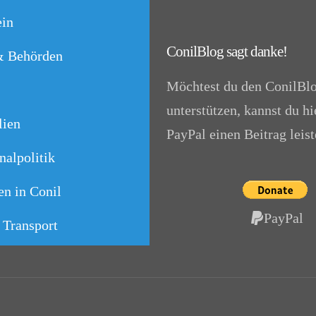
in
ConilBlog sagt danke!
& Behörden
Möchtest du den ConilBl
unterstützen, kannst du hi
lien
PayPal einen Beitrag leist
alpolitik
n in Conil
PayPal
 Transport