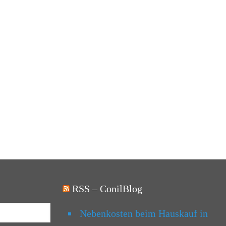
RSS – ConilBlog
Nebenkosten beim Hauskauf in