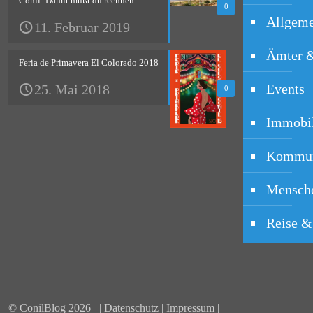
Conil: Damit mußt du rechnen.
0
Allgeme
11. Februar 2019
Ämter 
Feria de Primavera El Colorado 2018
Events
25. Mai 2018
0
Immobi
Kommun
Mensche
Reise &
© ConilBlog
2026 |
Datenschutz
|
Impressum
|