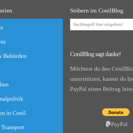
orien
Stöbern im ConilBlog
es
in
ConilBlog sagt danke!
& Behörden
Möchtest du den ConilBl
unterstützen, kannst du hi
lien
PayPal einen Beitrag leist
alpolitik
n in Conil
PayPal
 Transport